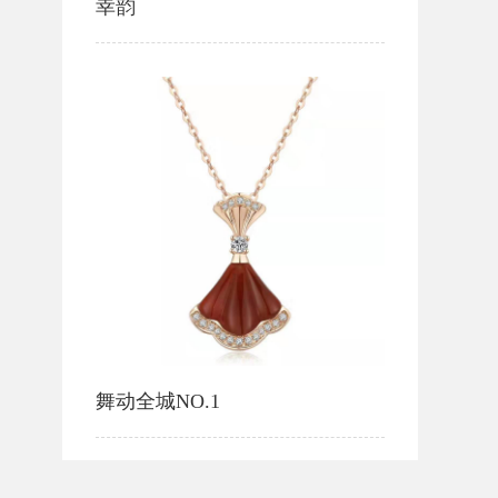
幸韵
舞动全城NO.1