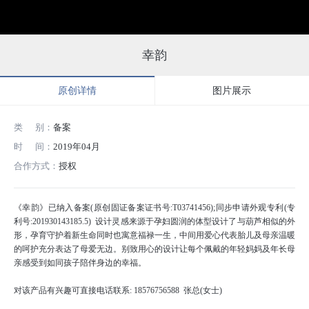
幸韵
原创详情
图片展示
类 别：
备案
时 间：
2019年04月
合作方式：
授权
《幸韵》已纳入备案(原创固证备案证书号:T03741456);同步申请外观专利(专
利号:201930143185.5) 设计灵感来源于孕妇圆润的体型设计了与葫芦相似的外
形，孕育守护着新生命同时也寓意福禄一生，中间用爱心代表胎儿及母亲温暖
的呵护充分表达了母爱无边。别致用心的设计让每个佩戴的年轻妈妈及年长母
亲感受到如同孩子陪伴身边的幸福。
对该产品有兴趣可直接电话联系: 18576756588 张总(女士)