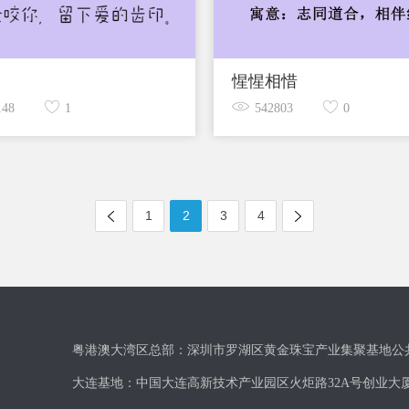
惺惺相惜
148
1
542803
0
1
2
3
4
粤港澳大湾区总部：深圳市罗湖区黄金珠宝产业集聚基地公
大连基地：中国大连高新技术产业园区火炬路32A号创业大