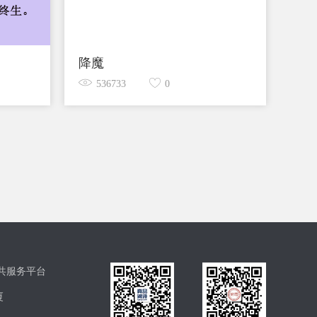
降魔
536733
0
共服务平台
厦