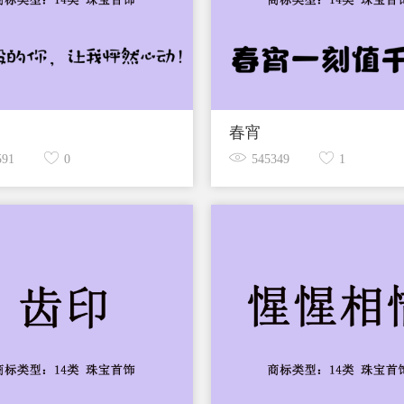
春宵
591
0
545349
1