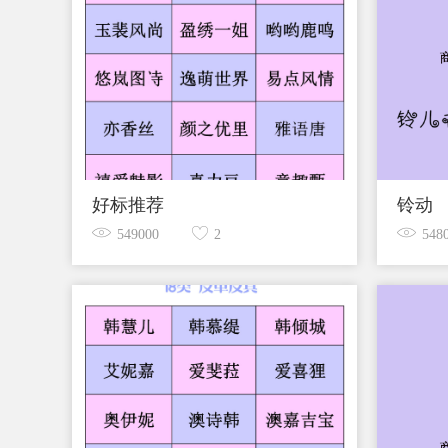
好标推荐
铃动
549000
2
548