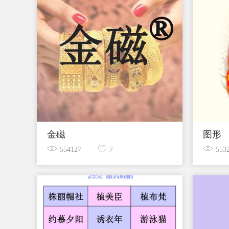
金磁
图形
554127
7
553