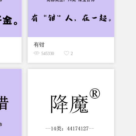
有钳
545330
2