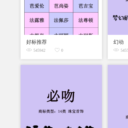
好标推荐
幻动
545942
0
545