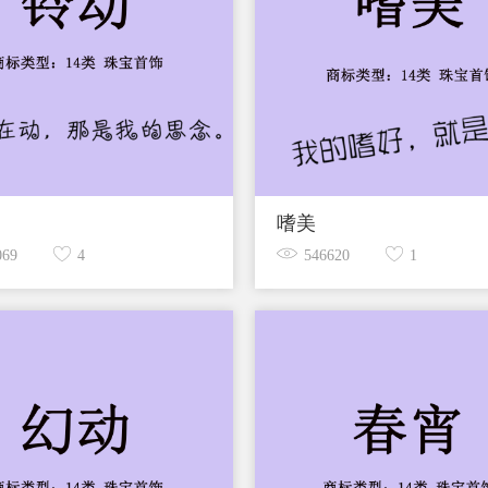
嗜美
069
4
546620
1