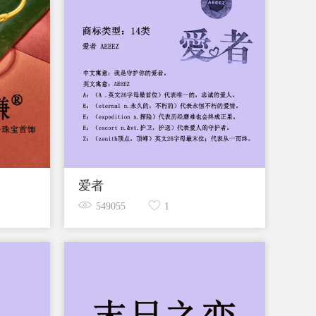
爱者
549055
1