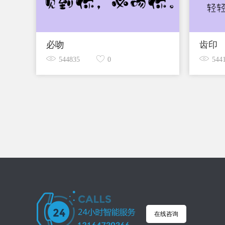
必吻
齿印
544835
0
544
在线咨询