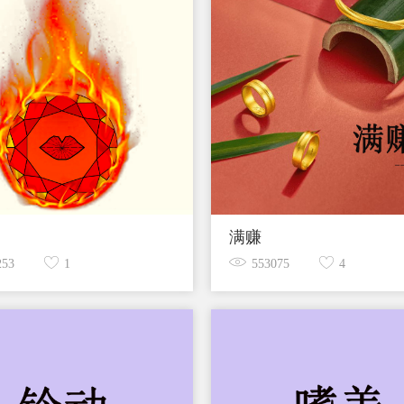
满赚
253
1
553075
4